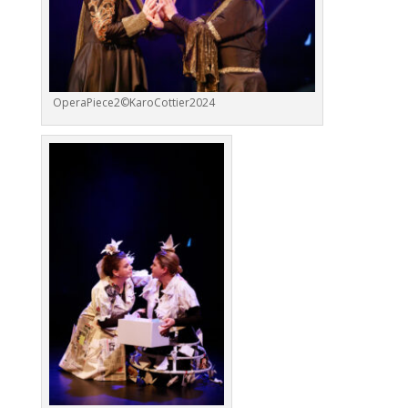
OperaPiece2©KaroCottier2024