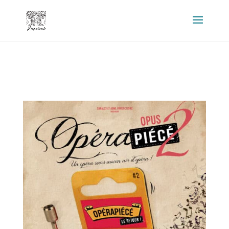
Warning
: strpos() expects parameter 1 to be string, array given in
/home/fjzsgmx/www/wp-includes/blocks.php
on line
20