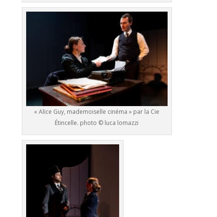
« Alice Guy, mademoiselle cinéma » par la Cie
Étincelle. photo © luca lomazzi