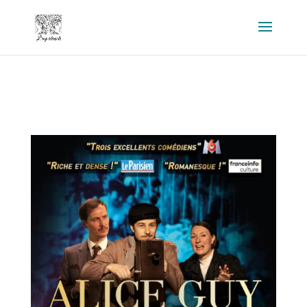
Warning
: strpos() expects parameter 1 to be string, array given in
/home/fjzsgmx/www/wp-includes/blocks.php
on line
20