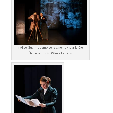
« Alice Guy, mademoiselle cinéma » par la Cie
Étincelle. photo © luca lomazzi